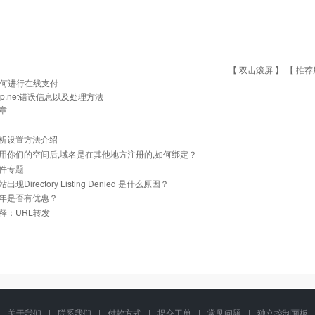
【 双击滚屏 】 【
推荐
何进行在线支付
sp.net错误信息以及处理方法
章
析设置方法介绍
用你们的空间后,域名是在其他地方注册的,如何绑定？
件专题
现Directory Listing Denied 是什么原因？
年是否有优惠？
释：URL转发
关于我们
|
联系我们
|
付款方式
|
提交工单
|
常见问题
|
独立控制面板