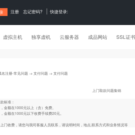
注册
忘记密码?
快捷登录:
虚拟主机
独享虚机
云服务器
成品网站
SSL证
域名注册-常见问题
→
支付问题
→ 支付问题
上门取款问题集锦
取款标准：
，金额在1000元以上（含）免费。
，金额在1000元以下收费手续费20元。
上门收费，请您与我司客服人员联系，请说明时间，地点,联系方式和业务情况等