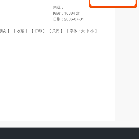
来源：
阅读：
10884
次
日期：
2006-07-01
朋友
】 【
收藏
】 【
打印
】 【
关闭
】 【 字体：
大
中
小
】